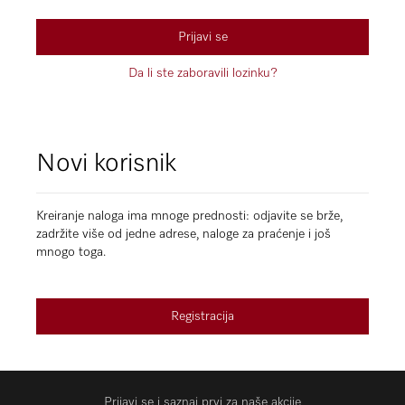
Prijavi se
Da li ste zaboravili lozinku?
Novi korisnik
Kreiranje naloga ima mnoge prednosti: odjavite se brže,
zadržite više od jedne adrese, naloge za praćenje i još
mnogo toga.
Registracija
Prijavi se i saznaj prvi za naše akcije