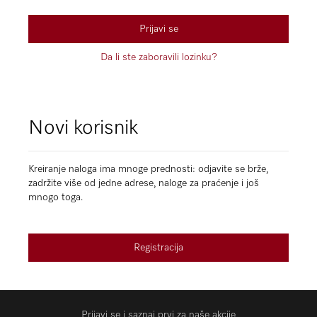
Prijavi se
Da li ste zaboravili lozinku?
Novi korisnik
Kreiranje naloga ima mnoge prednosti: odjavite se brže,
zadržite više od jedne adrese, naloge za praćenje i još
mnogo toga.
Registracija
Prijavi se i saznaj prvi za naše akcije