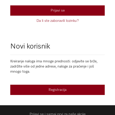
Prijavi se
Da li ste zaboravili lozinku?
Novi korisnik
Kreiranje naloga ima mnoge prednosti: odjavite se brže,
zadržite više od jedne adrese, naloge za praćenje i još
mnogo toga.
Registracija
Prijavi se i saznaj prvi za naše akcije