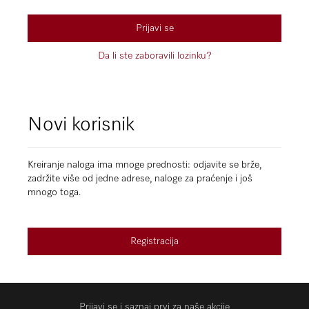
Prijavi se
Da li ste zaboravili lozinku?
Novi korisnik
Kreiranje naloga ima mnoge prednosti: odjavite se brže,
zadržite više od jedne adrese, naloge za praćenje i još
mnogo toga.
Registracija
Prijavi se i saznaj prvi za naše akcije