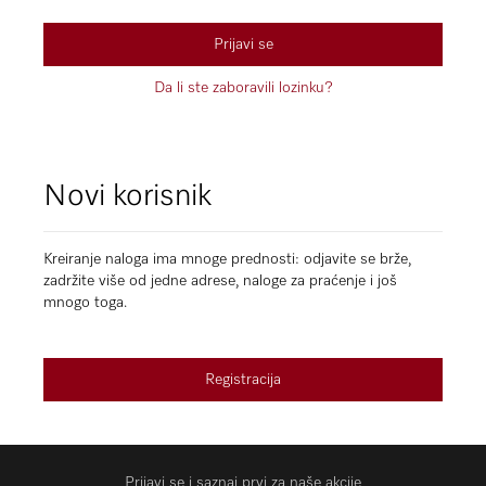
Prijavi se
Da li ste zaboravili lozinku?
Novi korisnik
Kreiranje naloga ima mnoge prednosti: odjavite se brže,
zadržite više od jedne adrese, naloge za praćenje i još
mnogo toga.
Registracija
Prijavi se i saznaj prvi za naše akcije