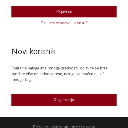
Prijavi se
Da li ste zaboravili lozinku?
Novi korisnik
Kreiranje naloga ima mnoge prednosti: odjavite se brže,
zadržite više od jedne adrese, naloge za praćenje i još
mnogo toga.
Registracija
Prijavi se i saznaj prvi za naše akcije