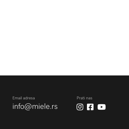
Email adresa
Prati nas
info@miele.rs