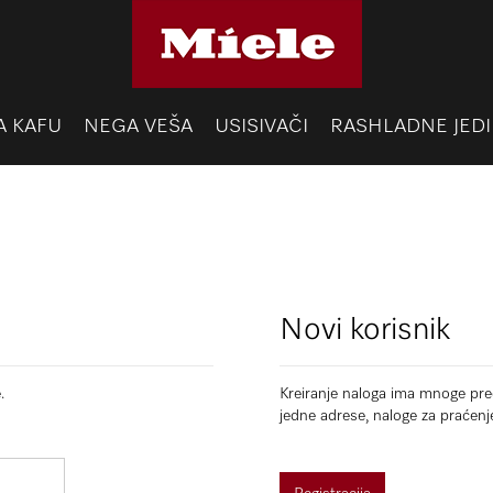
A KAFU
NEGA VEŠA
USISIVAČI
RASHLADNE JEDI
Novi korisnik
.
Kreiranje naloga ima mnoge pred
jedne adrese, naloge za praćenj