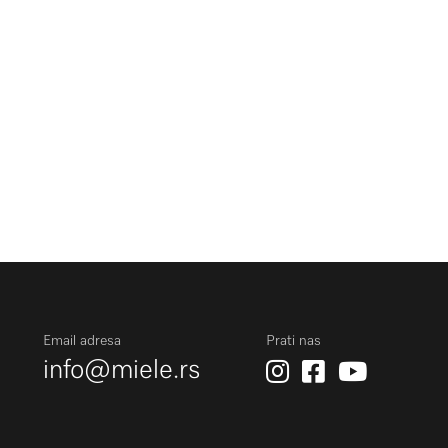
Email adresa
Prati nas
info@miele.rs