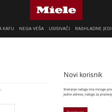
A KAFU
NEGA VEŠA
USISIVAČI
RASHLADNE JEDI
Novi korisnik
.
Kreiranje naloga ima mnoge pred
jedne adrese, naloge za praćenj