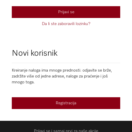
Prijavi se
Da li ste zaboravili lozinku?
Novi korisnik
Kreiranje naloga ima mnoge prednosti: odjavite se brže,
zadržite više od jedne adrese, naloge za praćenje i još
mnogo toga.
Registracija
Prijavi se i saznaj prvi za naše akcije