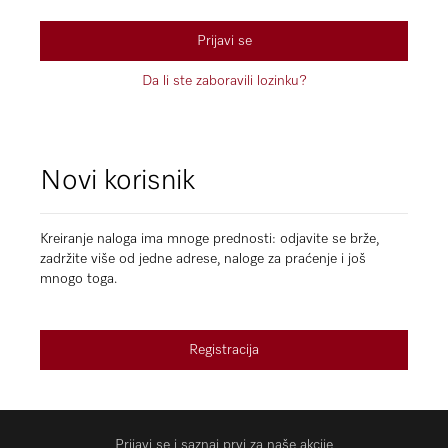
Prijavi se
Da li ste zaboravili lozinku?
Novi korisnik
Kreiranje naloga ima mnoge prednosti: odjavite se brže,
zadržite više od jedne adrese, naloge za praćenje i još
mnogo toga.
Registracija
Prijavi se i saznaj prvi za naše akcije