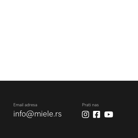
Email adresa
Prati nas
info@miele.rs