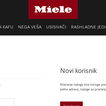
A KAFU
NEGA VEŠA
USISIVAČI
RASHLADNE JEDI
Novi korisnik
.
Kreiranje naloga ima mnoge pred
jedne adrese, naloge za praćenj