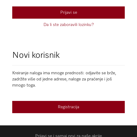
Prijavi se
Da li ste zaboravili lozinku?
Novi korisnik
Kreiranje naloga ima mnoge prednosti: odjavite se brže,
zadržite više od jedne adrese, naloge za praćenje i još
mnogo toga.
Registracija
Prijavi se i saznaj prvi za naše akcije