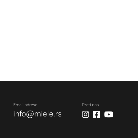
Email adresa
Prati nas
info@miele.rs