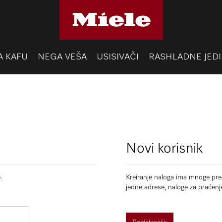
A KAFU
NEGA VEŠA
USISIVAČI
RASHLADNE JEDI
Novi korisnik
.
Kreiranje naloga ima mnoge pred
jedne adrese, naloge za praćenj