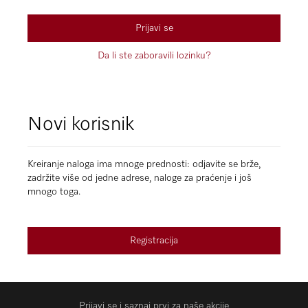
Prijavi se
Da li ste zaboravili lozinku?
Novi korisnik
Kreiranje naloga ima mnoge prednosti: odjavite se brže,
zadržite više od jedne adrese, naloge za praćenje i još
mnogo toga.
Registracija
Prijavi se i saznaj prvi za naše akcije