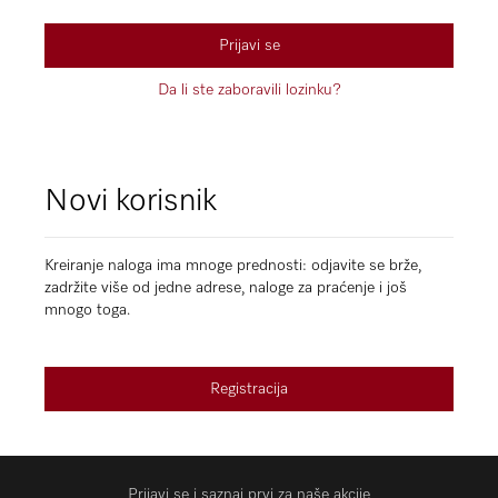
Prijavi se
Da li ste zaboravili lozinku?
Novi korisnik
Kreiranje naloga ima mnoge prednosti: odjavite se brže,
zadržite više od jedne adrese, naloge za praćenje i još
mnogo toga.
Registracija
Prijavi se i saznaj prvi za naše akcije