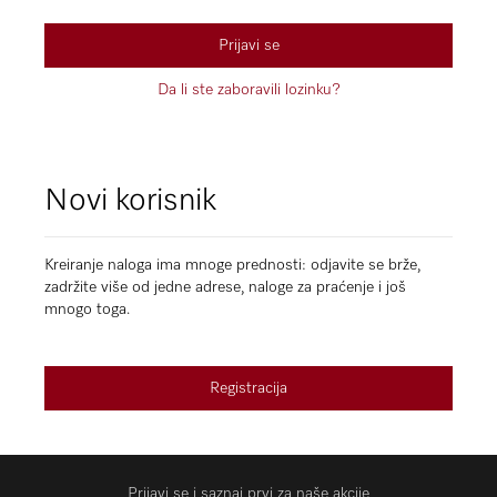
Prijavi se
Da li ste zaboravili lozinku?
Novi korisnik
Kreiranje naloga ima mnoge prednosti: odjavite se brže,
zadržite više od jedne adrese, naloge za praćenje i još
mnogo toga.
Registracija
Prijavi se i saznaj prvi za naše akcije