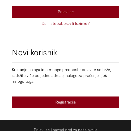
Prijavi se
Da li ste zaboravili lozinku?
Novi korisnik
Kreiranje naloga ima mnoge prednosti: odjavite se brže,
zadržite više od jedne adrese, naloge za praćenje i još
mnogo toga.
Registracija
Prijavi se i saznaj prvi za naše akcije