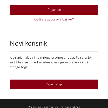
Prijavi se
Da li ste zaboravili lozinku?
Novi korisnik
Kreiranje naloga ima mnoge prednosti: odjavite se brže,
zadržite više od jedne adrese, naloge za praćenje i još
mnogo toga.
Registracija
Prijavi se i saznaj prvi za naše akcije