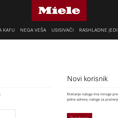
A KAFU
NEGA VEŠA
USISIVAČI
RASHLADNE JEDI
Novi korisnik
.
Kreiranje naloga ima mnoge pred
jedne adrese, naloge za praćenj