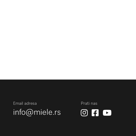
Email adresa
Prati nas
info@miele.rs