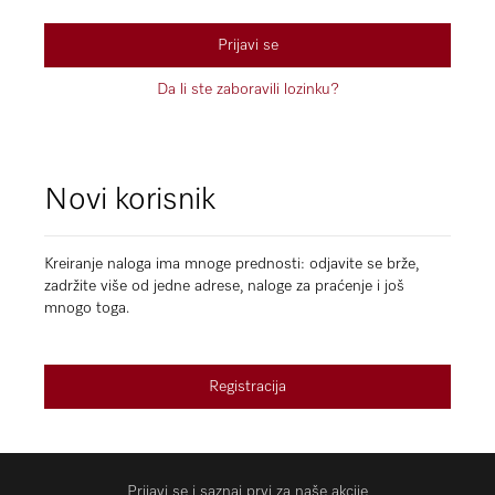
Prijavi se
Da li ste zaboravili lozinku?
Novi korisnik
Kreiranje naloga ima mnoge prednosti: odjavite se brže,
zadržite više od jedne adrese, naloge za praćenje i još
mnogo toga.
Registracija
Prijavi se i saznaj prvi za naše akcije