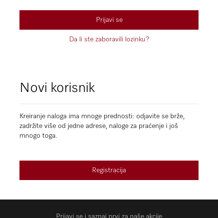
Prijavi se
Da li ste zaboravili lozinku?
Novi korisnik
Kreiranje naloga ima mnoge prednosti: odjavite se brže,
zadržite više od jedne adrese, naloge za praćenje i još
mnogo toga.
Registracija
Prijavi se i saznaj prvi za naše akcije