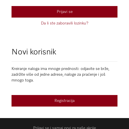
Prijavi se
Da li ste zaboravili lozinku?
Novi korisnik
Kreiranje naloga ima mnoge prednosti: odjavite se brže,
zadržite više od jedne adrese, naloge za praćenje i još
mnogo toga.
Registracija
Prijavi se i saznaj prvi za naše akcije