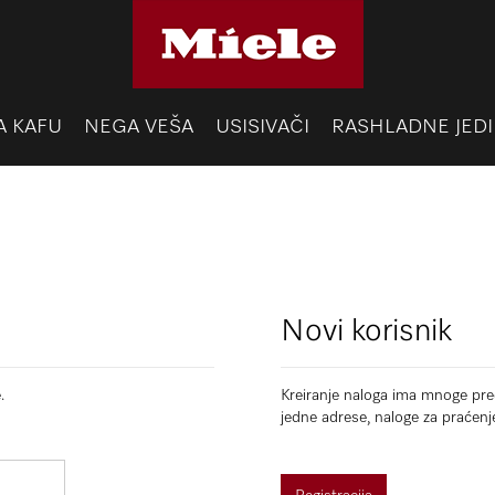
A KAFU
NEGA VEŠA
USISIVAČI
RASHLADNE JEDI
Novi korisnik
.
Kreiranje naloga ima mnoge pred
jedne adrese, naloge za praćenj