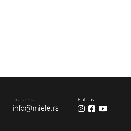
Email adresa
Prati nas
info@miele.rs