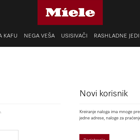
A KAFU
NEGA VEŠA
USISIVAČI
RASHLADNE JEDI
Novi korisnik
.
Kreiranje naloga ima mnoge pred
jedne adrese, naloge za praćenj