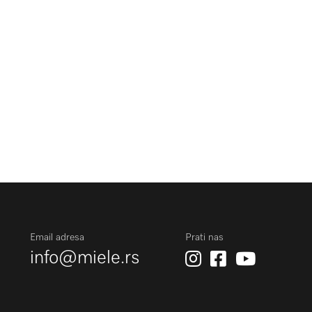
Email adresa
Prati nas
info@miele.rs