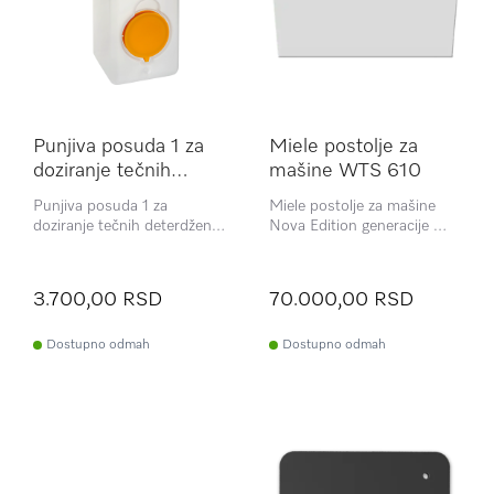
Punjiva posuda 1 za
Miele postolje za
doziranje tečnih
mašine WTS 610
deterdženta NB TD
Punjiva posuda 1 za
Miele postolje za mašine
0011
doziranje tečnih deterdženta
Nova Edition generacije W1
u TwinDos veš mašinama.
i T1
3.700,00 RSD
70.000,00 RSD
Dostupno odmah
Dostupno odmah