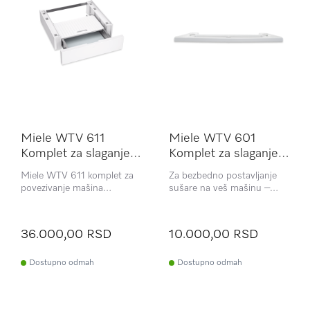
Miele WTV 611
Miele WTV 601
Komplet za slaganje
Komplet za slaganje
mašina za
mašina za
Miele WTV 611 komplet za
Za bezbedno postavljanje
pranje/sušenje
pranje/sušenje
povezivanje mašina
sušare na veš mašinu –
pranje/sušenje veša sa
idealno rešenje za slaganje u
integrisanom fiokom
stub i uštedu prostora.
36.000,00 RSD
10.000,00 RSD
Dostupno odmah
Dostupno odmah