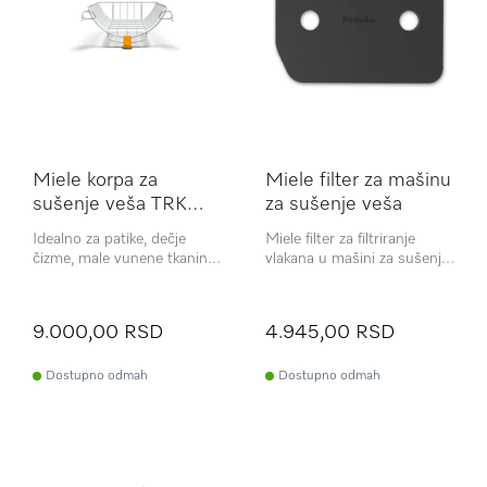
Miele korpa za
Miele filter za mašinu
sušenje veša TRK
za sušenje veša
655
Idealno za patike, dečje
Miele filter za filtriranje
čizme, male vunene tkanine
vlakana u mašini za sušenje
ili plišane igračke
veša
9.000,00 RSD
4.945,00 RSD
Dostupno odmah
Dostupno odmah