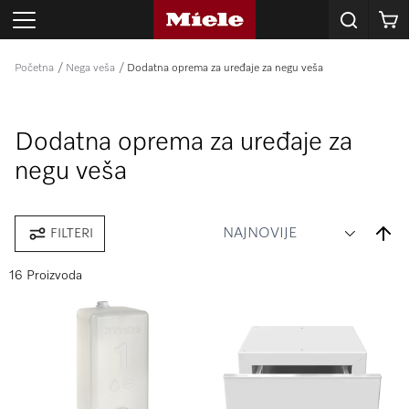
Korpa
Početna
Nega veša
Dodatna oprema za uređaje za negu veša
Dodatna oprema za uređaje za
negu veša
Set
FILTERI
Desce
Direct
16 Proizvoda