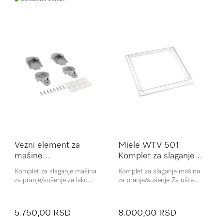
Vezni element za
Miele WTV 501
mašine
Komplet za slaganje
pranje/sušenje WTV
mašina za
Komplet za slaganje mašina
Komplet za slaganje mašina
500
pranje/sušenje
za pranje/sušenje za lako
za pranje/sušenje Za uštedu
slaganje u visinu.
prostora i bezbednu
instalaciju slaganjem mašina
za pranje/sušenje.
5.750,00 RSD
8.000,00 RSD