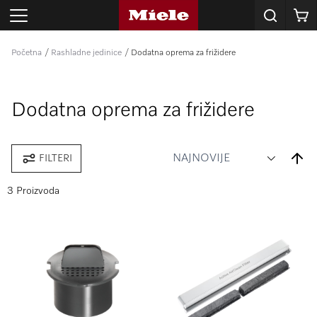
Korpa
Početna
Rashladne jedinice
Dodatna oprema za frižidere
Dodatna oprema za frižidere
Set
FILTERI
Desce
Direct
3 Proizvoda