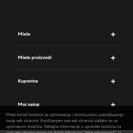
Miele
Miele proizvodi
Kupovina
Moj nalog
Miele koristi kolačiće za optimizaciju i kontinuirano poboljšavanje
svoje veb stranice. Korišćenjem ove veb stranice slažete se sa
upotrebom kolačića. Detaljne informacije o upotrebi kolačića na
ovoj veb stranici mogu se dobiti klikom na "Više informacija". U