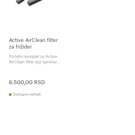
Active AirClean filter
za frižider
Početni komplet za Active
AirClean filter koji sprečava
neprijatne mirise u frižideru.
6.500,00 RSD
Dostupno odmah