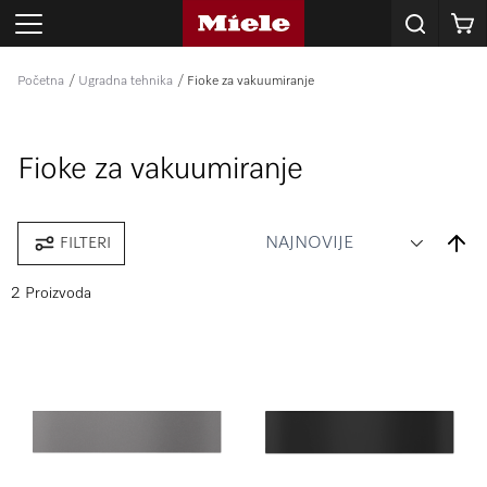
Korpa
Početna
Ugradna tehnika
Fioke za vakuumiranje
Fioke za vakuumiranje
Set
FILTERI
Desce
Direct
2 Proizvoda