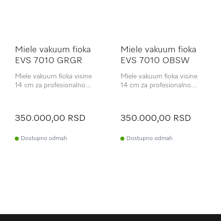
Miele vakuum fioka
Miele vakuum fioka
EVS 7010 GRGR
EVS 7010 OBSW
Miele vakuum fioka visine
Miele vakuum fioka visine
14 cm za profesionalno
14 cm za profesionalno
vakuumsko pakovanje
vakuumsko pakovanje
namirnica.
namirnica.
350.000,00 RSD
350.000,00 RSD
Dostupno odmah
Dostupno odmah