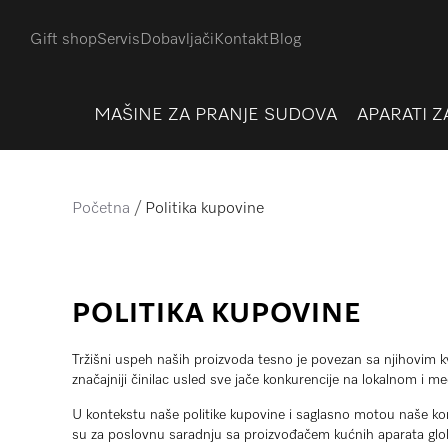
Gift shop
Servis
Dobavljači
Kontakt
Blog
MAŠINE ZA PRANJE SUDOVA
APARATI Z
Početna
Politika kupovine
POLITIKA KUPOVINE
Tržišni uspeh naših proizvoda tesno je povezan sa njihovim kva
značajniji činilac usled sve jače konkurencije na lokalnom i 
U kontekstu naše politike kupovine i saglasno motou naše komp
su za poslovnu saradnju sa proizvođačem kućnih aparata glob