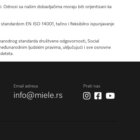
 Odnosi sa našim dobavljačima moraju biti orijentisani ka
 standardom EN ISO 14001, tačno i fleksibilno ispunjavanje
đunarodnog standarda društvene odgovornosti, Social
m međunarodnim ljudskim pravima, uključujući i sve osnovne
deteta.
Email adresa
Prati nas
info@miele.rs