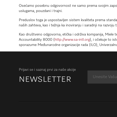
Osećamo posebnu odgovornost ne samo prema svojim zaposlenim
uslugama, pouzdani i trajni.
Preduslov toga je uspostavljen sistem kvaliteta prema stand
naših zahteva, kao i težnja ka inoviranju i saradnji na razvoju 
Kao društveno odgovorna, etička i održiva kompanija, Miele 
Accountability 8000 (
http://www.sa-intl.org
), i očekuje to 
sporazume Međunarodne organizacije rada (ILO), Univerzalnu d
Prijavi se i saznaj prvi za naše akcije
NEWSLETTER