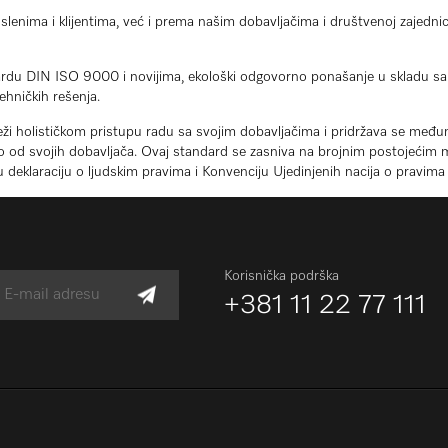
a i klijentima, već i prema našim dobavljačima i društvenoj zajednici.
ardu DIN ISO 9000 i novijima, ekološki odgovorno ponašanje u skladu sa
tehničkih rešenja.
teži holističkom pristupu radu sa svojim dobavljačima i pridržava se me
isto od svojih dobavljača. Ovaj standard se zasniva na brojnim postojeći
eklaraciju o ljudskim pravima i Konvenciju Ujedinjenih nacija o pravima 
Korisnička podrška
+381 11 22 77 111