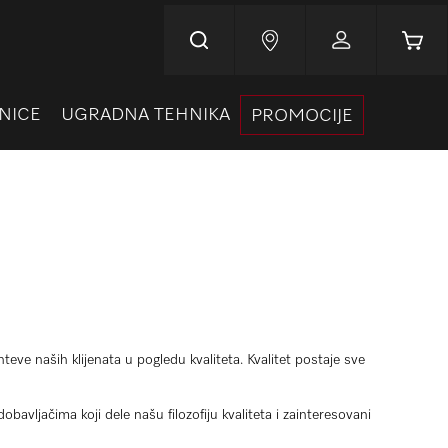
Korpa
NICE
UGRADNA TEHNIKA
PROMOCIJE
eve naših klijenata u pogledu kvaliteta. Kvalitet postaje sve
vljačima koji dele našu filozofiju kvaliteta i zainteresovani