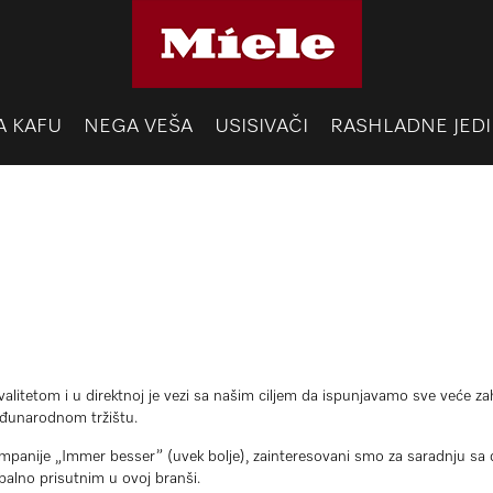
A KAFU
NEGA VEŠA
USISIVAČI
RASHLADNE JEDI
litetom i u direktnoj je vezi sa našim ciljem da ispunjavamo sve veće zaht
međunarodnom tržištu.
anije „Immer besser” (uvek bolje), zainteresovani smo za saradnju sa doba
alno prisutnim u ovoj branši.