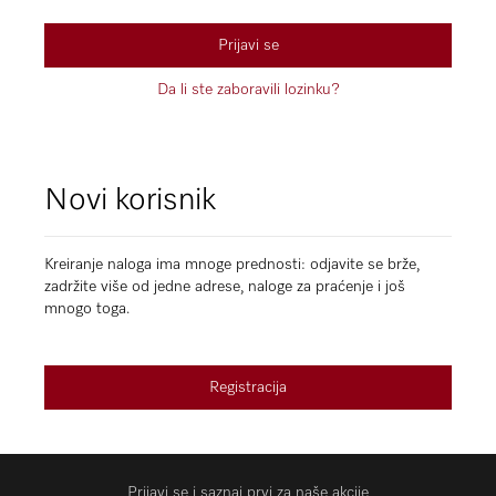
Prijavi se
Da li ste zaboravili lozinku?
Novi korisnik
Kreiranje naloga ima mnoge prednosti: odjavite se brže,
zadržite više od jedne adrese, naloge za praćenje i još
mnogo toga.
Registracija
Prijavi se i saznaj prvi za naše akcije