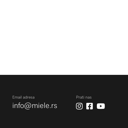
Email adresa
Prati nas
info@miele.rs