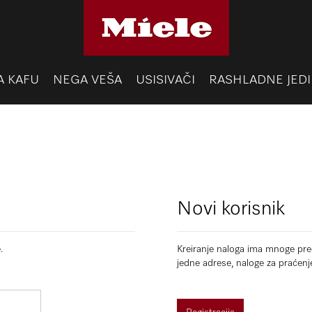
A KAFU
NEGA VEŠA
USISIVAČI
RASHLADNE JEDI
Novi korisnik
.
Kreiranje naloga ima mnoge pred
jedne adrese, naloge za praćenj