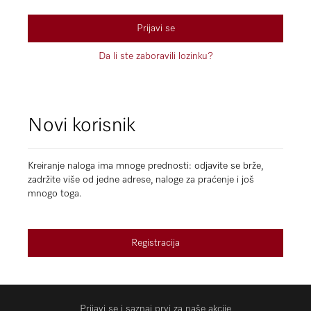
Prijavi se
Da li ste zaboravili lozinku?
Novi korisnik
Kreiranje naloga ima mnoge prednosti: odjavite se brže,
zadržite više od jedne adrese, naloge za praćenje i još
mnogo toga.
Registracija
Prijavi se i saznaj prvi za naše akcije