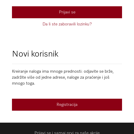
Prijavi se
Da li ste zaboravili lozinku?
Novi korisnik
Kreiranje naloga ima mnoge prednosti: odjavite se brže,
zadržite više od jedne adrese, naloge za praćenje i još
mnogo toga.
Registracija
Prijavi se i saznaj prvi za naše akcije