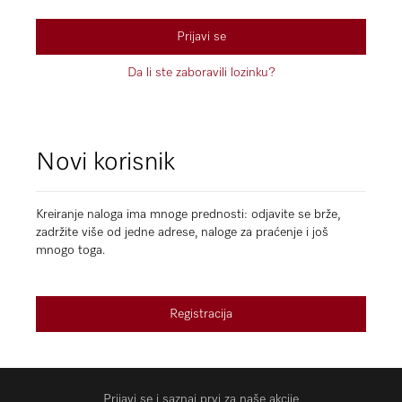
Prijavi se
Da li ste zaboravili lozinku?
Novi korisnik
Kreiranje naloga ima mnoge prednosti: odjavite se brže,
zadržite više od jedne adrese, naloge za praćenje i još
mnogo toga.
Registracija
Prijavi se i saznaj prvi za naše akcije