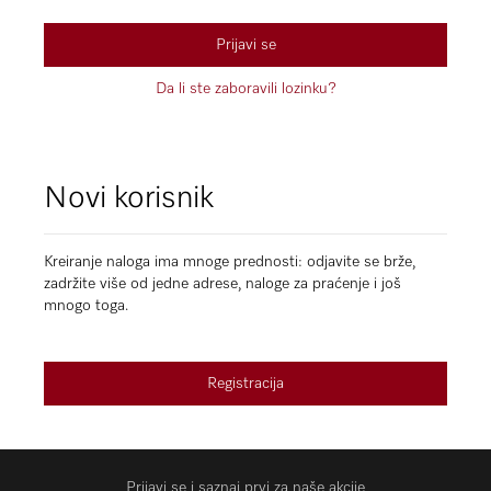
Prijavi se
Da li ste zaboravili lozinku?
Novi korisnik
Kreiranje naloga ima mnoge prednosti: odjavite se brže,
zadržite više od jedne adrese, naloge za praćenje i još
mnogo toga.
Registracija
Prijavi se i saznaj prvi za naše akcije