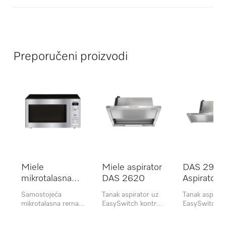
Preporučeni proizvodi
Miele
Miele aspirator
DAS 2920
mikrotalasna
DAS 2620
Aspirator
rerna M 6012
Samostojeća
Tanak aspirator uz
Tanak aspirat
SC EDST
mikrotalasna rerna
EasySwitch kontrole
EasySwitch k
po povoljnoj
za praktičan rad
za praktičan r
početnoj ceni