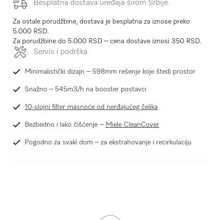
Besplatna dostava uređaja širom Srbije.
Za ostale porudžbine, dostava je besplatna za iznose preko
5.000 RSD.
Za porudžbine do 5.000 RSD – cena dostave iznosi 350 RSD.
Servis i podrška
Minimalistički dizajn – 598mm rešenje koje štedi prostor
Snažno – 545m3/h na booster postavci
10-slojni filter masnoće od nerđajućeg čelika
Bezbedno i lako čišćenje –
Miele CleanCover
Pogodno za svaki dom – za ekstrahovanje i recirkulaciju