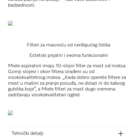
bezbednosti.
Filteri za masnoću od nerđajućeg čelika
Estetski prijatni i veoma funkcionalni
Miele aspiratori imaju 10-slojni filter za mast od inoksa.
Gornji slojevi i okvir filtera izrađeni su od
visokokvalitetnog inoksa. „Kada dobro operete filtere za
mast u mašini za pranje posuđa, ne dolazi ni do kakvog
gubitka boje”, a Miele filteri za mast dugo vremena
zadržavaju visokokvalitetan izgled.
Tehnički detalji