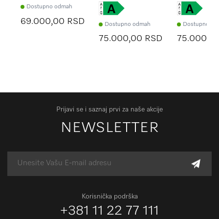
Dostupno odmah
69.000,00 RSD
Dostupno odmah
Dostupno od
75.000,00 RSD
75.000,0
Prijavi se i saznaj prvi za naše akcije
NEWSLETTER
Korisnička podrška
+381 11 22 77 111