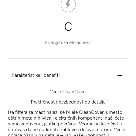
C
Energetska efikasnost
Karakteristike i benefiti
Miele CleanCover
Praktičnost i bezbednost do detalja
Iza filtera za mast nalazi se Miele CleanCover: umesto
oštrih metalnih ivica i električnih komponenti naći ćete
samo zaptivenu, glatku površinu. Veoma se lako čisti i
štiti vas da ne dodirnete kablove i delove motora. Miele
obraća pažnju na detalje – radi vaše udobnosti i