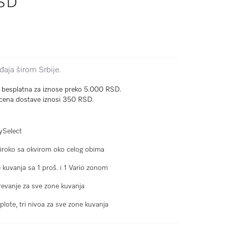
RSD
aja širom Srbije.
e besplatna za iznose preko 5.000 RSD.
cena dostave iznosi 350 RSD.
ySelect
iroko sa okvirom oko celog obima
 kuvanja sa 1 proš. i 1 Vario zonom
evanje za sve zone kuvanja
plote, tri nivoa za sve zone kuvanja