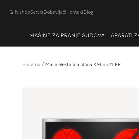
Gift shop
Servis
Dobavljači
Kontakt
Blog
MAŠINE ZA PRANJE SUDOVA
APARATI Z
Početna
Miele električna ploča KM 6521 FR