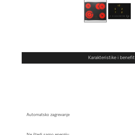
Karakteristike i benefit
Automatsko zagrevanje
Ne štedi samo energiju