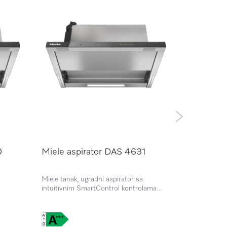
0
Miele aspirator DAS 4631
Miele ug
ACTIVE
Miele tanak, ugradni aspirator sa
Rerna savre
intuitivnim SmartControl kontrolama
i PerfectCle
nudi moćno usisavanje i elegantan dizajn.
Idealan za modernu kuhinju, omogućava
jednostavno upravljanje i optimalne
performanse.