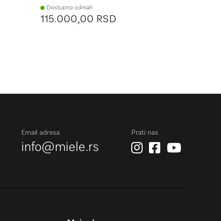
Dostupno odmah
Dostupno 
115.000,00 RSD
115.000
Email adresa
Prati nas
info@miele.rs