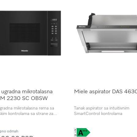
 ugradna mikrotalasna
Miele aspirator DAS 463
a M 2230 SC OBSW
gradna mikrotalasna rerna sa
Tanak aspirator sa intuitivnim
kim kontrolama sa strane za
SmartControl kontrolama
korišćenje.
pno odmah