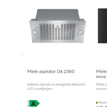
Miele aspirator DA 2360
Miele
rern
Jedinica odvoda sa energetski efikasnim
Miele u
LED osvetljenjem
senzors
udobno 
Dostu