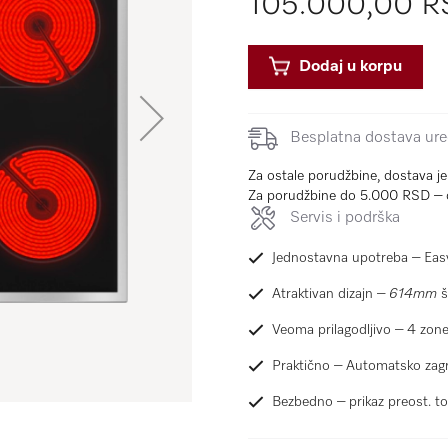
105.000,00 
Dodaj u korpu
Besplatna dostava uređ
Za ostale porudžbine, dostava j
Za porudžbine do 5.000 RSD – 
Servis i podrška
Jednostavna upotreba – Eas
Atraktivan dizajn –
614
mm
š
Veoma prilagodljivo – 4 zone
Praktično – Automatsko zagr
Bezbedno – prikaz preost. to