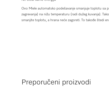
Ovo Miele automatsko podešavanje smanjuje toplotu sa p
zagrevanja) na nižu temperaturu (radi dužeg kuvanja). Tak
smanjite toplotu, a hrana neće zagoreti. To takođe štedi ene
Preporučeni proizvodi