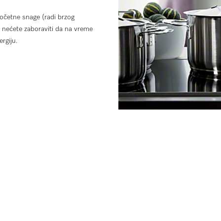
očetne snage (radi brzog
o nećete zaboraviti da na vreme
rgiju.