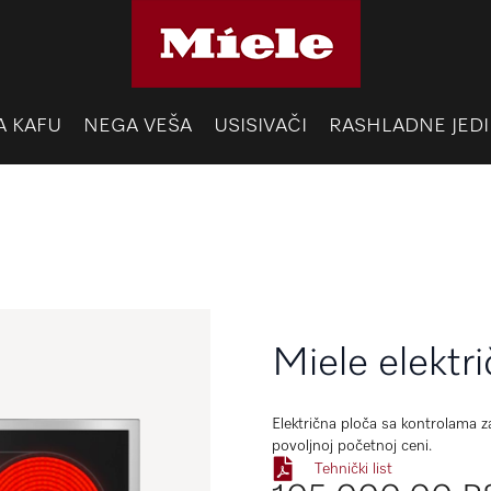
A KAFU
NEGA VEŠA
USISIVAČI
RASHLADNE JEDI
Miele elektr
Električna ploča sa kontrolama z
povoljnoj početnoj ceni.
Tehnički list