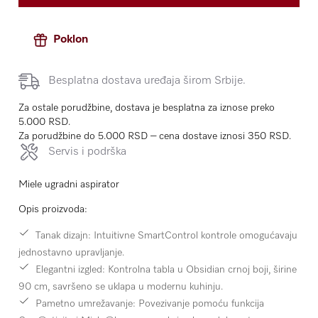
Poklon
Besplatna dostava uređaja širom Srbije.
Za ostale porudžbine, dostava je besplatna za iznose preko
5.000 RSD.
Za porudžbine do 5.000 RSD – cena dostave iznosi 350 RSD.
Servis i podrška
Miele ugradni aspirator
Opis proizvoda:
Tanak dizajn:
Intuitivne SmartControl kontrole omogućavaju
jednostavno upravljanje.
Elegantni izgled:
Kontrolna tabla u Obsidian crnoj boji, širine
90 cm, savršeno se uklapa u modernu kuhinju.
Pametno umrežavanje:
Povezivanje pomoću funkcija