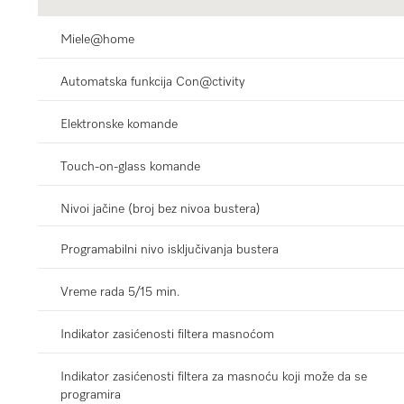
Miele@home
Automatska funkcija Con@ctivity
Elektronske komande
Touch-on-glass komande
Nivoi jačine (broj bez nivoa bustera)
Programabilni nivo isključivanja bustera
Vreme rada 5/15 min.
Indikator zasićenosti filtera masnoćom
Indikator zasićenosti filtera za masnoću koji može da se
programira