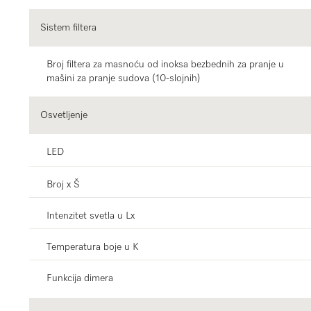
Sistem filtera
Broj filtera za masnoću od inoksa bezbednih za pranje u
mašini za pranje sudova (10-slojnih)
Osvetljenje
LED
Broj x Š
Intenzitet svetla u Lx
Temperatura boje u K
Funkcija dimera