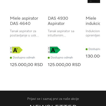
Miele aspirator
DAS 4930
Miele
DAS 4640
Aspirator
indukciona
ploča KM 
Tanak aspirator za
Tanak aspirator sa
Indukciona pl
FL
postavljanje u uske
intuitivnim
opremljena
zidne jedinice sa
SmartControl
kontrolama za
EasySwitch
kontrolama
pokretanje i
kontrolama
fleksibilnom 
Dostupno od
za kuvanje
130.000,
prilagođenom
Dostupno odmah
Dostupno odmah
velike posude.
125.000,00 RSD
125.000,00 RSD
Prijavi se i saznaj prvi za naše akcije