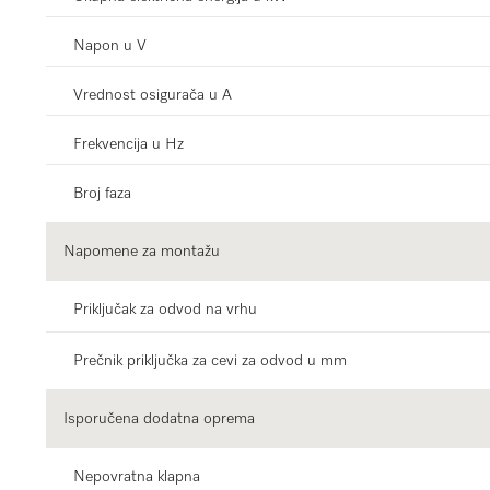
Napon u V
Vrednost osigurača u A
Frekvencija u Hz
Broj faza
Napomene za montažu
Priključak za odvod na vrhu
Prečnik priključka za cevi za odvod u mm
Isporučena dodatna oprema
Nepovratna klapna