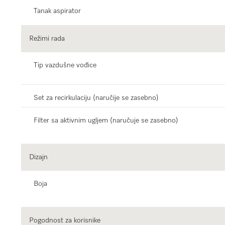
Tanak aspirator
Režimi rada
Tip vazdušne vođice
Set za recirkulaciju (naručije se zasebno)
Filter sa aktivnim ugljem (naručuje se zasebno)
Dizajn
Boja
Pogodnost za korisnike