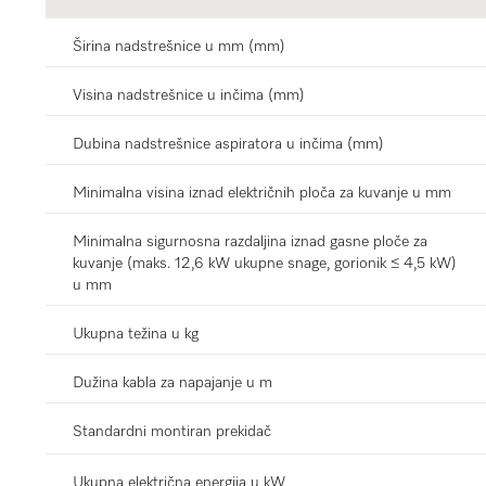
Širina nadstrešnice u mm (mm)
Visina nadstrešnice u inčima (mm)
Dubina nadstrešnice aspiratora u inčima (mm)
Minimalna visina iznad električnih ploča za kuvanje u mm
Minimalna sigurnosna razdaljina iznad gasne ploče za
kuvanje (maks. 12,6 kW ukupne snage, gorionik ≤ 4,5 kW)
u mm
Ukupna težina u kg
Dužina kabla za napajanje u m
Standardni montiran prekidač
Ukupna električna energija u kW