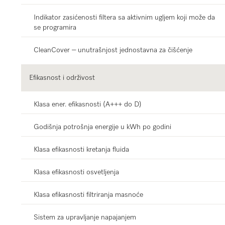
Indikator zasićenosti filtera sa aktivnim ugljem koji može da
se programira
CleanCover – unutrašnjost jednostavna za čišćenje
Efikasnost i održivost
Klasa ener. efikasnosti (A+++ do D)
Godišnja potrošnja energije u kWh po godini
Klasa efikasnosti kretanja fluida
Klasa efikasnosti osvetljenja
Klasa efikasnosti filtriranja masnoće
Sistem za upravljanje napajanjem