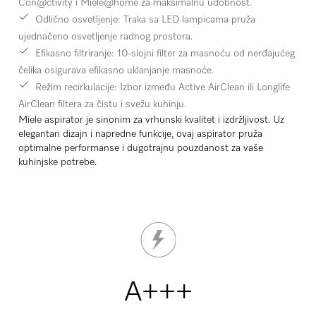
Con@ctivity i Miele@home za maksimalnu udobnost.
Odlično osvetljenje:
Traka sa LED lampicama pruža
ujednačeno osvetljenje radnog prostora.
Efikasno filtriranje:
10-slojni filter za masnoću od nerđajućeg
čelika osigurava efikasno uklanjanje masnoće.
Režim recirkulacije:
Izbor između Active AirClean ili Longlife
AirClean filtera za čistu i svežu kuhinju.
Miele aspirator je sinonim za vrhunski kvalitet i izdržljivost. Uz
elegantan dizajn i napredne funkcije, ovaj aspirator pruža
optimalne performanse i dugotrajnu pouzdanost za vaše
kuhinjske potrebe.
A+++