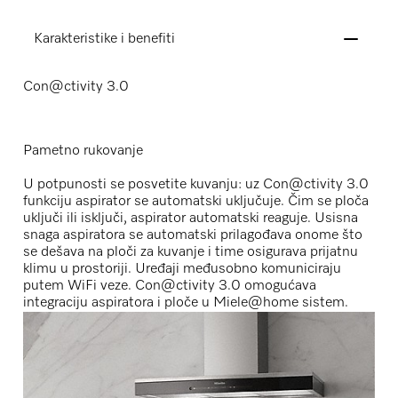
Karakteristike i benefiti
Con@ctivity 3.0
Pametno rukovanje
U potpunosti se posvetite kuvanju: uz Con@ctivity 3.0
funkciju aspirator se automatski uključuje. Čim se ploča
uključi ili isključi, aspirator automatski reaguje. Usisna
snaga aspiratora se automatski prilagođava onome što
se dešava na ploči za kuvanje i time osigurava prijatnu
klimu u prostoriji. Uređaji međusobno komuniciraju
putem WiFi veze. Con@ctivity 3.0 omogućava
integraciju aspiratora i ploče u Miele@home sistem.