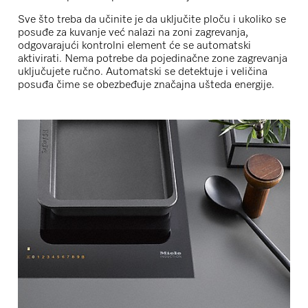
Sve što treba da učinite je da uključite ploču i ukoliko se
posuđe za kuvanje već nalazi na zoni zagrevanja,
odgovarajući kontrolni element će se automatski
aktivirati. Nema potrebe da pojedinačne zone zagrevanja
uključujete ručno. Automatski se detektuje i veličina
posuđa čime se obezbeđuje značajna ušteda energije.