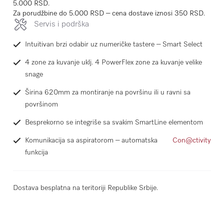
5.000 RSD.
Za porudžbine do 5.000 RSD – cena dostave iznosi 350 RSD.
Servis i podrška
Intuitivan brzi odabir uz numeričke tastere – Smart Select
4 zone za kuvanje uklj. 4 PowerFlex zone za kuvanje velike
snage
Širina 620mm za montiranje na površinu ili u ravni sa
površinom
Besprekorno se integriše sa svakim SmartLine elementom
Komunikacija sa aspiratorom – automatska
Con@ctivity
funkcija
Dostava besplatna na teritoriji Republike Srbije.