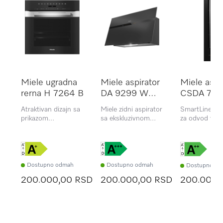
Miele ugradna
Miele aspirator
Miele aspi
rerna H 7264 B
DA 9299 W
CSDA 700
Screen blbo
Atraktivan dizajn sa
Miele zidni aspirator
SmartLine el
prikazom
sa ekskluzivnom
za odvod vaz
tekstualnog sadržaja
Blackboard
nadole
i PerfectClean
staklenom frontom i
završnom obradom
intuitivnim
SmartControl
upravljanjem
Dostupno odmah
Dostupno odmah
Dostupno od
200.000,00 RSD
200.000,00 RSD
200.000,