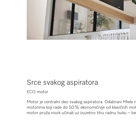
Srce svakog aspiratora
ECO motor
Motor je centralni deo svakog aspiratora. Odabrani Miele 
motorima
koji rade do
50 % ekonomičnije
od klasičnih mot
motor pruža visok učinak uz
izuzetno tihu radnu buku
– be