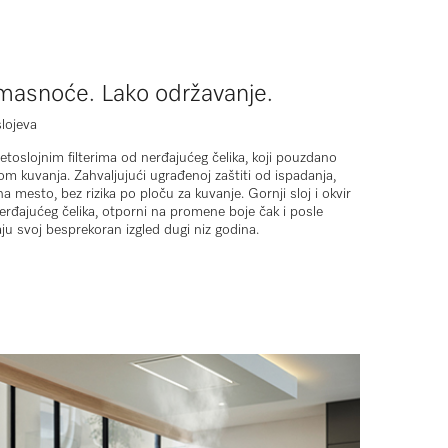
 masnoće. Lako održavanje.
slojeva
etoslojnim filterima od nerđajućeg čelika
, koji pouzdano
m kuvanja. Zahvaljujući ugrađenoj zaštiti od ispadanja,
na mesto, bez rizika po ploču za kuvanje. Gornji sloj i okvir
erđajućeg čelika, otporni na promene boje čak i posle
ju svoj besprekoran izgled dugi niz godina.