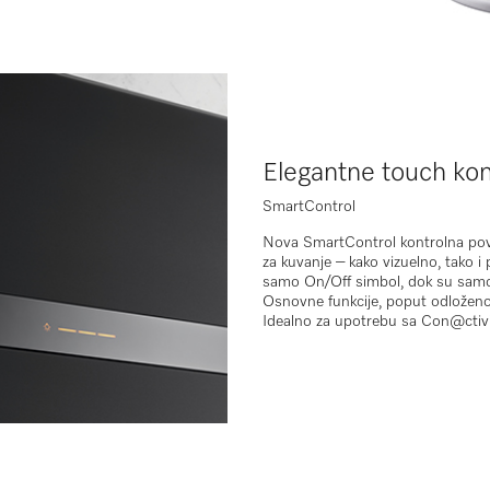
Elegantne touch kon
SmartControl
Nova
SmartControl
kontrolna pov
za kuvanje – kako vizuelno, tako i p
samo
On/Off simbol
, dok su samo
Osnovne funkcije, poput
odloženo
Idealno za upotrebu sa
Con@ctivi