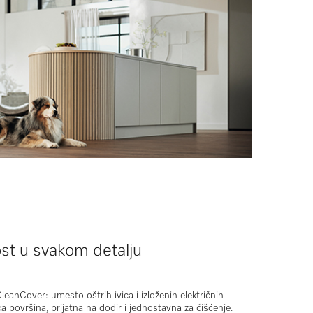
ost u svakom detalju
CleanCover
: umesto oštrih ivica i izloženih električnih
ka površina
, prijatna na dodir i jednostavna za čišćenje.