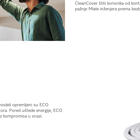
CleanCover štiti korisnika od kon
pažnje Miele inženjera prema bez
modeli opremljeni su
ECO
ora. Pored uštede energije, ECO
z kompromisa u snazi.