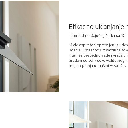
Efikasno uklanjanje
Filteri od nerđajućeg čelika sa 10 
Miele aspiratori opremljeni su
des
uklanjaju masnoću iz vazduha toko
filteri se bezbedno vade i vraćaju 
izrađeni su od visokokvalitetnog n
brojnih pranja u mašini – zadržava