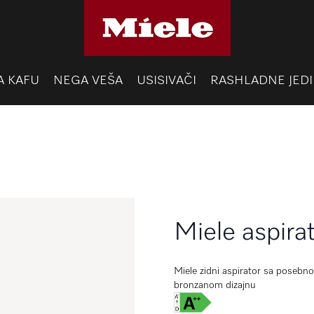
A KAFU
NEGA VEŠA
USISIVAČI
RASHLADNE JEDI
Miele aspir
Miele zidni aspirator sa posebn
bronzanom dizajnu