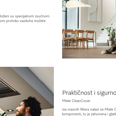
 obloženi su specijalnom zvučnom
sokom protoku vazduha možete
Praktičnost i sigurn
Miele CleanCover
Iza masnih filtera nalazi se
Miele 
komponenti, tu je
zatvorena i glat