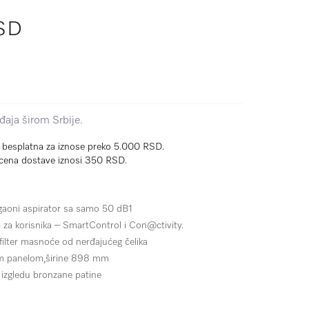
SD
aja širom Srbije.
e besplatna za iznose preko 5.000 RSD.
cena dostave iznosi 350 RSD.
gaoni aspirator sa samo 50 dB1
 za korisnika –
SmartControl i Con@ctivity.
i filter masnoće od nerđajućeg čelika
im panelom,
širine 898 mm
u
izgledu bronzane patine