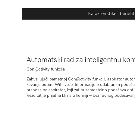
Karakteristike i benefit
Automatski rad za inteligentnu kont
Con@ctivity funkcija
Zahvaljujući pametnoj
Con@ctivity
funkciji, aspirator aut
kuvanje putem WiFi veze. Informacije o odabranim podeša
prenose na aspirator, koji zatim samostalno podešava optim
Rezultat je prijatna klima u kuhinji – bez ručnog podešavanj