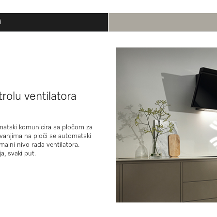
i
rolu ventilatora
omatski komunicira sa pločom za
vanjima na ploči se automatski
alni nivo rada ventilatora.
a, svaki put.