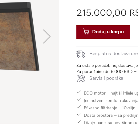
215.000,00 R
Dodaj u korpu
Besplatna dostava uređ
Za ostale porudžbine, dostava j
Za porudžbine do 5.000 RSD – 
Servis i podrška
ECO motor – najtiši Miele u
Jedinstveni komfor rukovanja
Efikasno filtriranje –
10-slijn
Dosta prostora – sa prednj
Dizajn panel sa površinom 