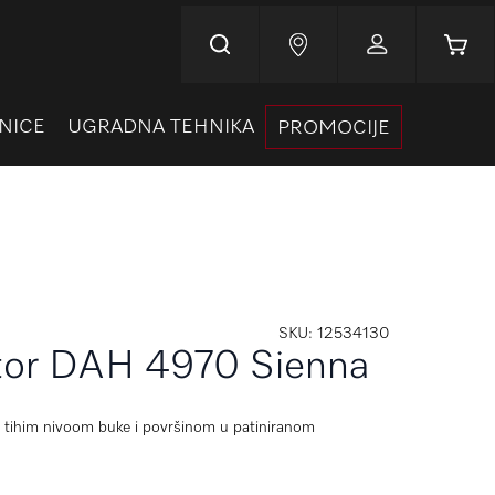
Korpa
NICE
UGRADNA TEHNIKA
PROMOCIJE
SKU
12534130
ator DAH 4970 Sienna
o tihim nivoom buke i površinom u patiniranom