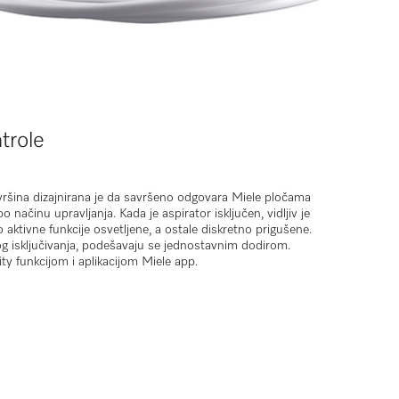
trole
ršina dizajnirana je da savršeno odgovara Miele pločama
o načinu upravljanja. Kada je aspirator isključen, vidljiv je
 aktivne funkcije osvetljene, a ostale diskretno prigušene.
g isključivanja
, podešavaju se jednostavnim dodirom.
ty
funkcijom i aplikacijom
Miele app
.