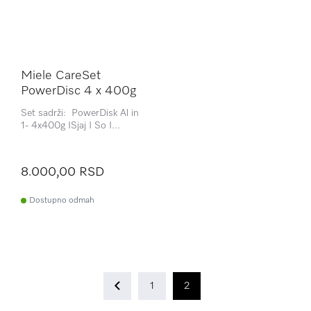
Miele CareSet
PowerDisc 4 x 400g
Set sadrži: PowerDisk Al in
1- 4x400g ISjaj I So I
DishClean Proizvod za negu
mašina I
8.000,00 RSD
Dostupno odmah
1
2