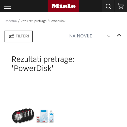
Korpa
Početna
Rezultati pretrage: 'PowerDisk'
Set
FILTERI
Desce
Direct
Rezultati pretrage:
'PowerDisk'