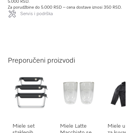
5.000 RSD.
Za porudžbine do 5.000 RSD – cena dostave iznosi 350 RSD.
Servis i podrška
Preporučeni proizvodi
Miele set
Miele Latte
Miele uni
staklenih
Macchiato set
za kuvara,