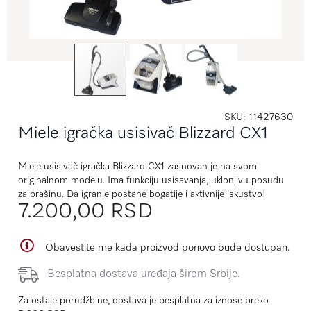
SKU
11427630
Miele igračka usisivač Blizzard CX1
Miele usisivač igračka Blizzard CX1 zasnovan je na svom
originalnom modelu. Ima funkciju usisavanja, uklonjivu posudu
za prašinu. Da igranje postane bogatije i aktivnije iskustvo!
7.200,00 RSD
Obavestite me kada proizvod ponovo bude dostupan.
Besplatna dostava uređaja širom Srbije.
Za ostale porudžbine, dostava je besplatna za iznose preko