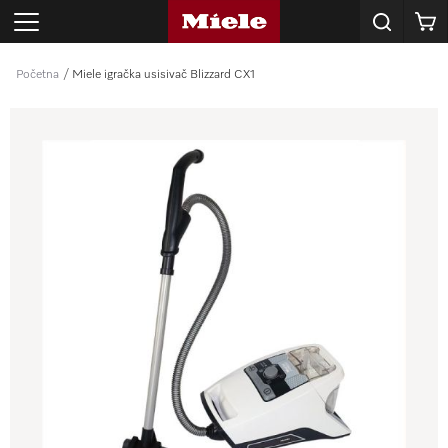
Korpa
Početna
Miele igračka usisivač Blizzard CX1