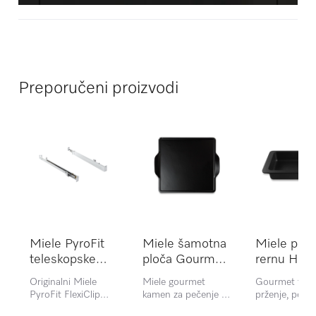
Preporučeni proizvodi
Miele PyroFit
Miele šamotna
Miele peka
teleskopske
ploča Gourmet
rernu HUB
vođice HFC 72
HBS 70
5001-M
Originalni Miele
Miele gourmet
Gourmet tepsi
PyroFit FlexiClip
kamen za pečenje i
prženje, pečen
klizači Za fleksibilnu,
pice za postizanje
loncu i grateni