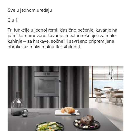
Sve u jednom uređaju
3 u 1
Tri funkcije u jednoj rerni:
klasično pečenje
,
kuvanje na
pari
i
kombinovano kuvanje
. Idealno rešenje i za male
kuhinje – za hrskave, sočne ili savršeno pripremljene
obroke, uz maksimalnu fleksibilnost.