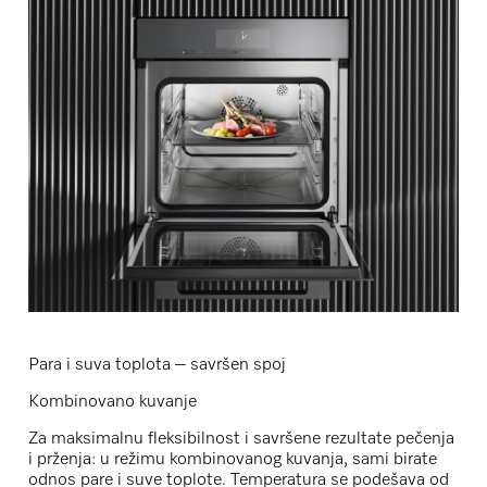
Para i suva toplota – savršen spoj
Kombinovano kuvanje
Za maksimalnu fleksibilnost i savršene rezultate pečenja
i prženja: u režimu
kombinovanog kuvanja
, sami birate
odnos pare i suve toplote. Temperatura se podešava od