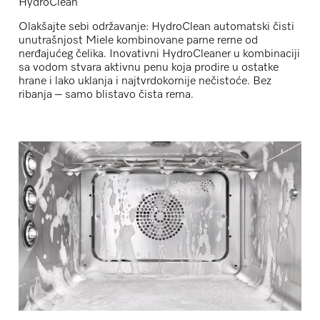
HydroClean
Olakšajte sebi održavanje:
HydroClean
automatski čisti
unutrašnjost Miele kombinovane parne rerne od
nerđajućeg čelika. Inovativni
HydroCleaner
u kombinaciji
sa vodom stvara aktivnu penu koja prodire u ostatke
hrane i lako uklanja i najtvrdokornije nečistoće. Bez
ribanja – samo blistavo čista rerna.