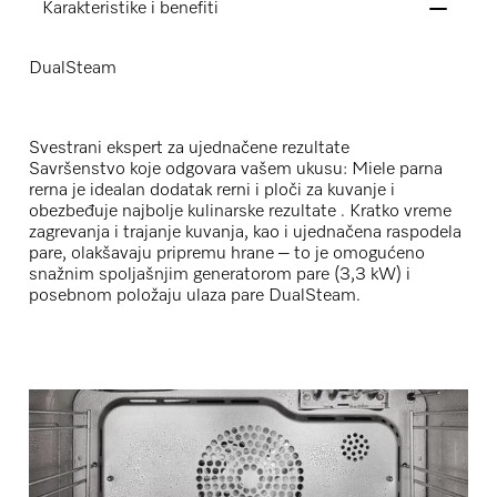
Karakteristike i benefiti
DualSteam
Svestrani ekspert za ujednačene rezultate
Savršenstvo koje odgovara vašem ukusu: Miele parna
rerna je idealan dodatak rerni i ploči za kuvanje i
obezbeđuje najbolje kulinarske rezultate . Kratko vreme
zagrevanja i trajanje kuvanja, kao i ujednačena raspodela
pare, olakšavaju pripremu hrane – to je omogućeno
snažnim spoljašnjim generatorom pare (3,3 kW) i
posebnom položaju ulaza pare DualSteam.