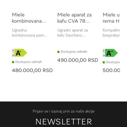
Miele
Miele aparat za
Miele ugr
kombinovana
kafu CVA 7840
rerna H 7
parna rerna
EDST/CLST
BP OBSW
Ugradna
Ugradni aparat za
Kompaktna re
DGC 7460
kombinovana parna
kafu Savršeno
besprekoran d
HCX Pro
rerna za kuvanje na
uklopljen dizajn uz
sa termometr
pari, pečenje,
CoffeeSelect +
hranu i Brillia
umrežavanje+HydroClean
AutoDescale za
Dostupno odmah
najveće zahteve.
490.000,00 RSD
Dostupno odmah
Dostupno od
480.000,00 RSD
500.000,
Prijavi se i saznaj prvi za naše akcije
NEWSLETTER