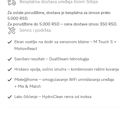
Besplatna dostava uređaja širom Srbije.
Za ostale porudžbine, dostava je besplatna za iznose preko
5.000 RSD.
Za porudžbine do 5.000 RSD – cena dostave iznosi 350 RSD.
Servis i podrška
Ekran osetljiv na dodir sa senzorom blizine – M Touch S +
MotionReact
Savršeni rezultati – DualSteam tehnologija
Hrskavo spolja, sočno iznutra – kombinovani režimi kuvanja
Miele@home – omogućavanje WiFi umrežavanja uređaja
+ Mix & Match
Lako čišćenje – HydroClean rerna od inoksa