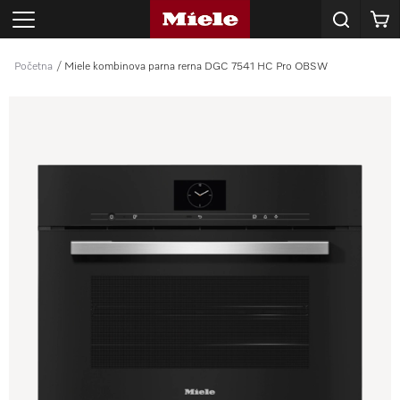
E-mail
Korpa
adresa
*
Početna
Miele kombinova parna rerna DGC 7541 HC Pro OBSW
SKU
proizvoda
*
POŠALJI