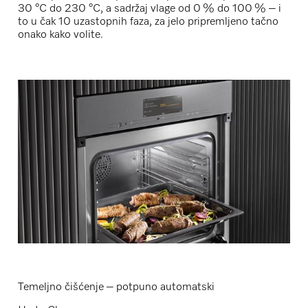
30 °C do 230 °C
, a sadržaj vlage od
0 % do 100 %
– i
to u čak
10 uzastopnih faza
, za jelo pripremljeno tačno
onako kako volite.
Temeljno čišćenje – potpuno automatski