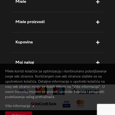
Miele
Miele proizvodi
Kupovina
Moj nalog
Miele koristi kolačiće za optimizaciju i kontinuirano poboljšavanje
svoje veb stranice. Korišćenjem ove veb stranice slažete se sa
upotrebom kolačića. Detaljne informacije o upotrebi kolačića na
ovoj veb stranici mogu se dobiti klikom na "Više informacija". U
ovom trenutku možete se protiviti upotrebi kolačića i prilagoditi
podešavanja vašeg pretraživača.
Više informacija