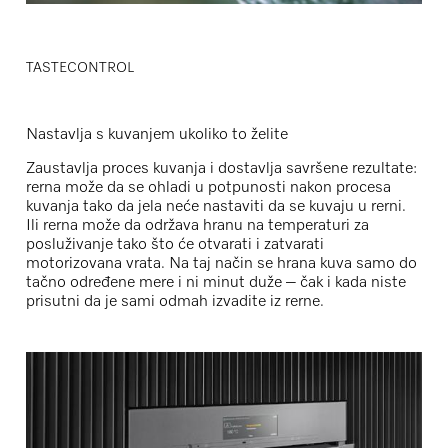
TASTECONTROL
Nastavlja s kuvanjem ukoliko to želite
Zaustavlja proces kuvanja i dostavlja savršene rezultate:
rerna može da se ohladi u potpunosti nakon procesa
kuvanja tako da jela neće nastaviti da se kuvaju u rerni.
Ili rerna može da održava hranu na temperaturi za
posluživanje tako što će otvarati i zatvarati
motorizovana vrata. Na taj način se hrana kuva samo do
tačno određene mere i ni minut duže – čak i kada niste
prisutni da je sami odmah izvadite iz rerne.