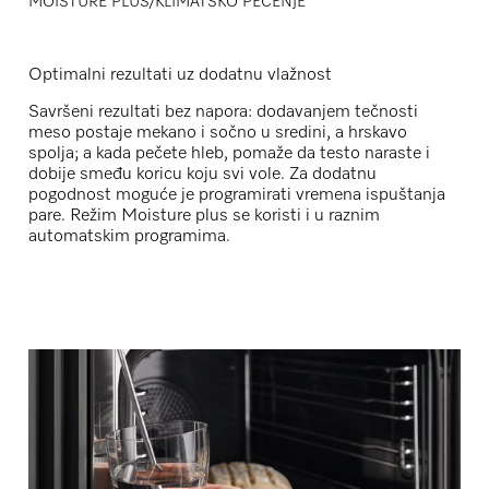
MOISTURE PLUS/KLIMATSKO PEČENJE
Optimalni rezultati uz dodatnu vlažnost
Savršeni rezultati bez napora: dodavanjem tečnosti
meso postaje mekano i sočno u sredini, a hrskavo
spolja; a kada pečete hleb, pomaže da testo naraste i
dobije smeđu koricu koju svi vole. Za dodatnu
pogodnost moguće je programirati vremena ispuštanja
pare. Režim Moisture plus se koristi i u raznim
automatskim programima.