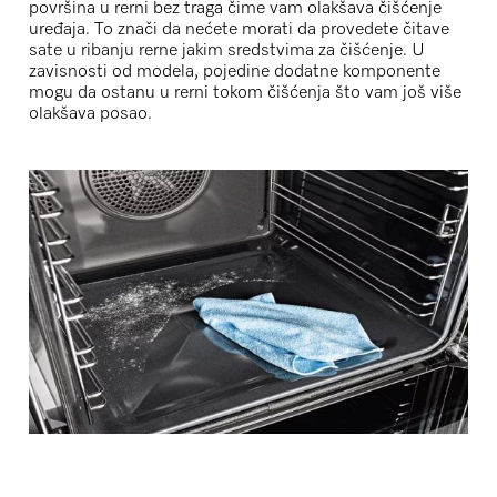
površina u rerni bez traga čime vam olakšava čišćenje
uređaja. To znači da nećete morati da provedete čitave
sate u ribanju rerne jakim sredstvima za čišćenje. U
zavisnosti od modela, pojedine dodatne komponente
mogu da ostanu u rerni tokom čišćenja što vam još više
olakšava posao.