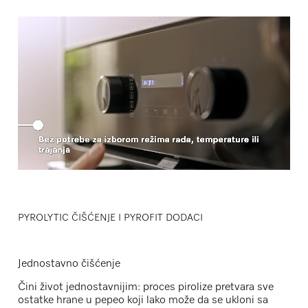
PYROLYTIC ČIŠĆENJE I PYROFIT DODACI
Jednostavno čišćenje
Čini život jednostavnijim: proces pirolize pretvara sve
ostatke hrane u pepeo koji lako može da se ukloni sa