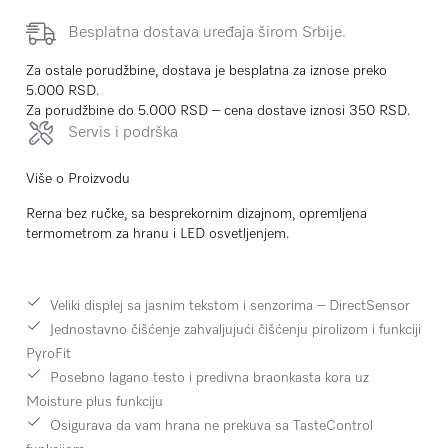
Besplatna dostava uređaja širom Srbije.
Za ostale porudžbine, dostava je besplatna za iznose preko
5.000 RSD.
Za porudžbine do 5.000 RSD – cena dostave iznosi 350 RSD.
Servis i podrška
Više o Proizvodu
Rerna bez ručke, sa besprekornim dizajnom, opremljena
termometrom za hranu i LED osvetljenjem.
Veliki displej sa jasnim tekstom i senzorima – DirectSensor
Jednostavno čišćenje zahvaljujući čišćenju pirolizom i funkciji
PyroFit
Posebno lagano testo i predivna braonkasta kora uz
Moisture plus funkciju
Osigurava da vam hrana ne prekuva sa TasteControl