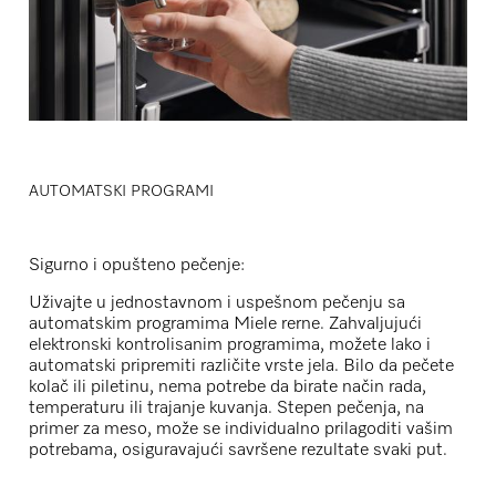
AUTOMATSKI PROGRAMI
Sigurno i opušteno pečenje:
Uživajte u jednostavnom i uspešnom pečenju sa
automatskim programima Miele rerne. Zahvaljujući
elektronski kontrolisanim programima, možete lako i
automatski pripremiti različite vrste jela. Bilo da pečete
kolač ili piletinu, nema potrebe da birate način rada,
temperaturu ili trajanje kuvanja. Stepen pečenja, na
primer za meso, može se individualno prilagoditi vašim
potrebama, osiguravajući savršene rezultate svaki put.