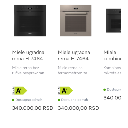
Miele ugradna
Miele ugradna
Miele
rerna H 7464
rerna H 7464
kombinova
BPX OBSW
BP Pearl beige
rerna sa
Miele rerna bez
Miele rerna sa
Kombinovana
mikrotalas
ručke besprekoran
termometrom za
mikrotalasna 
H 7440 
dizajn sa
hranu i LED
bez ručke sa
termometrom za
osvetljenjem.
OBSW
besprekornim
hranu i LED
dizajnom,
Dostupno od
osvetljenjem
automatskim
340.000,
programima i
Dostupno odmah
Dostupno odmah
kombinovani
340.000,00 RSD
340.000,00 RSD
režimima.