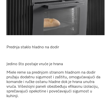
Prednja staklo hladno na dodir
Jedino što postaje vruće je hrana
Miele rerne sa prednjom stranom hladnom na dodir
pružaju dodatnu sigurnost i zaštitu, omogućavajući da
komande i ručke ostanu hladne dok je hrana unutra
vruća. Višeslojni paneli obezbeđuju efikasnu izolaciju,
sprečavajući opekotine i povećavajući sigurnost u
kuhinji.