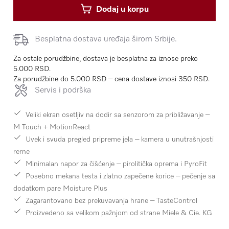
Dodaj u korpu
Besplatna dostava uređaja širom Srbije.
Za ostale porudžbine, dostava je besplatna za iznose preko
5.000 RSD.
Za porudžbine do 5.000 RSD – cena dostave iznosi 350 RSD.
Servis i podrška
Veliki ekran osetljiv na dodir sa senzorom za približavanje –
M Touch + MotionReact
Uvek i svuda pregled pripreme jela –
kamera u unutrašnjosti
rerne
Minimalan napor za čišćenje –
pirolitička oprema i PyroFit
Posebno mekana testa i zlatno zapečene korice – pečenje sa
dodatkom pare
Moisture Plus
Zagarantovano bez prekuvavanja hrane –
TasteControl
Proizvedeno sa velikom pažnjom od strane Miele & Cie. KG