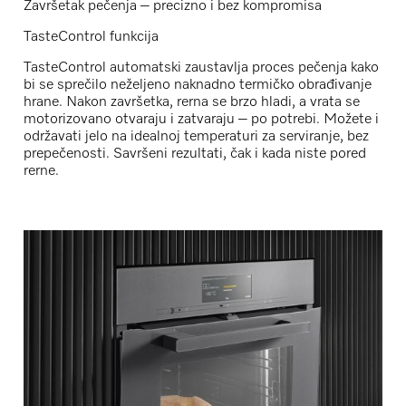
Završetak pečenja – precizno i bez kompromisa
TasteControl funkcija
TasteControl
automatski zaustavlja proces pečenja kako
bi se sprečilo neželjeno naknadno termičko obrađivanje
hrane. Nakon završetka, rerna se brzo hladi, a vrata se
motorizovano otvaraju i zatvaraju
– po potrebi. Možete i
održavati jelo na idealnoj temperaturi za serviranje
, bez
prepečenosti. Savršeni rezultati, čak i kada niste pored
rerne.