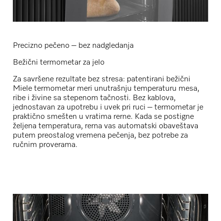
Precizno pečeno – bez nadgledanja
Bežični termometar za jelo
Za savršene rezultate bez stresa: patentirani
bežični
Miele termometar
meri unutrašnju temperaturu mesa,
ribe i živine sa stepenom tačnosti. Bez kablova,
jednostavan za upotrebu i uvek pri ruci – termometar je
praktično smešten u vratima rerne. Kada se postigne
željena temperatura, rerna vas automatski obaveštava
putem
preostalog vremena pečenja
, bez potrebe za
ručnim proverama.