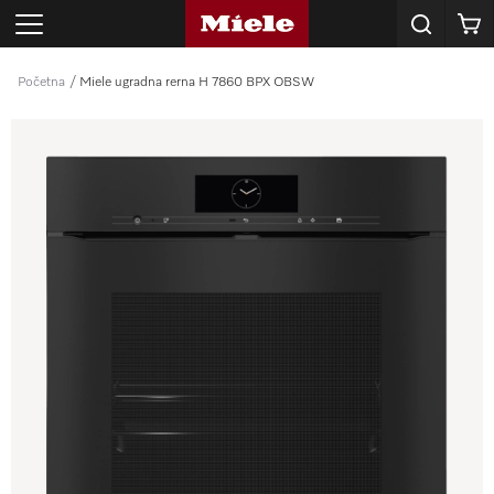
E-mail
Korpa
adresa
*
Početna
Miele ugradna rerna H 7860 BPX OBSW
SKU
proizvoda
*
POŠALJI