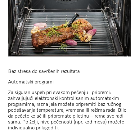
Bez stresa do savršenih rezultata
Automatski programi
Za siguran uspeh pri svakom pečenju i pripremi:
zahvaljujući
elektronski kontrolisanim automatskim
programima
, razna jela možete pripremiti bez ručnog
podešavanja temperature, vremena ili režima rada. Bilo
da pečete kolač ili pripremate piletinu – rerna sve radi
sama. Po želji,
nivo pečenosti
(npr. kod mesa) možete
individualno prilagoditi.