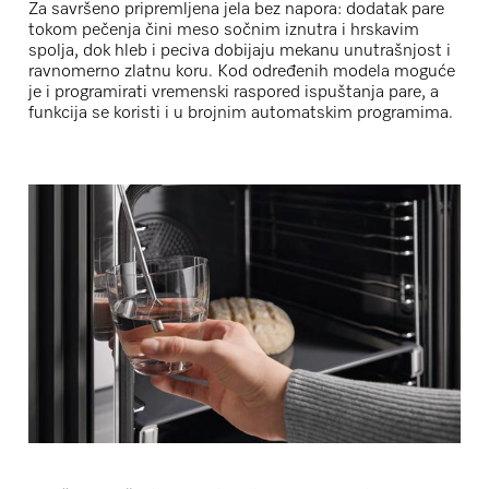
Za savršeno pripremljena jela bez napora: dodatak pare
tokom pečenja čini meso
sočnim iznutra i hrskavim
spolja
, dok hleb i peciva dobijaju
mekanu unutrašnjost i
ravnomerno zlatnu koru
. Kod određenih modela moguće
je i
programirati vremenski raspored ispuštanja pare
, a
funkcija se koristi i u brojnim
automatskim programima
.