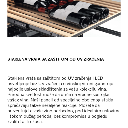
STAKLENA VRATA SA ZAŠTITOM OD UV ZRAČENJA
Staklena vrata sa zaštitom od UV zračenja i LED
osvetljenje bez UV zračenja u vinskoj vitrini garantuju
najbolje uslove skladištenja za vašu kolekciju vina.
Prirodna svetlost može da utiče na vredne sastojke
vašeg vina. Naši paneli od specijalno obojenog stakla
sprečavaju takve neželjene reakcije. Možete da
prezentujete vaše vino bezbedno, pod idealnim uslovima
i tokom dužeg perioda, bez kompromisa u pogledu
kvaliteta ili ukusa.