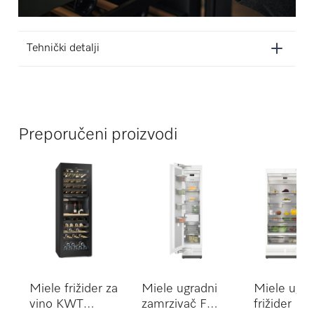
Tehnički detalji
Preporučeni proizvodi
Miele frižider za
Miele ugradni
Miele ugra
vino KWT
zamrzivač F
frižider K