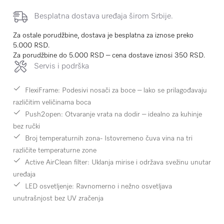
Besplatna dostava uređaja širom Srbije.
Za ostale porudžbine, dostava je besplatna za iznose preko
5.000 RSD.
Za porudžbine do 5.000 RSD – cena dostave iznosi 350 RSD.
Servis i podrška
FlexiFrame
: Podesivi nosači za boce – lako se prilagođavaju
različitim veličinama boca
Push2open
: Otvaranje vrata na dodir – idealno za kuhinje
bez ručki
Broj temperaturnih zona
- Istovremeno čuva vina na tri
različite temperaturne zone
Active AirClean filter
: Uklanja mirise i održava svežinu unutar
uređaja
LED osvetljenje
: Ravnomerno i nežno osvetljava
unutrašnjost bez UV zračenja