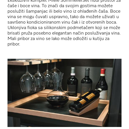
Ekskluzivni komplet Miele SommelierSet nudi prostor za
čaše i boce vina. To znači da svojim gostima možete
poslužiti šampanjac ili belo vino iz ohlađenih čaša. Boce
vina se mogu čuvati uspravno, tako da možete uživati u
savršeno kondicioniranom vinu čak i iz otvorenih boca.
Uklonjiva fioka sa silikonskim podmetačem koji se može
brisati pruža posebno elegantan način posluživanja vina.
Mali pribor za vino se lako može odložiti u kutiju za
pribor.