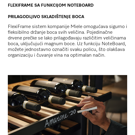
FLEXIFRAME SA FUNKCIJOM NOTEBOARD
PRILAGODLJIVO SKLADIŠTENJE BOCA
FlexiFrame sistem kompanije Miele omogućava sigurno i
fleksibilno držanje boca svih veličina. Pojedinačne
drvene prečke se lako prilagođavaju različitim veličinama
boca, uključujući magnum boce. Uz funkciju NoteBoard,
možete jednostavno označiti svaku policu, što olakšava
organizaciju i čuvanje vina na optimalan način.