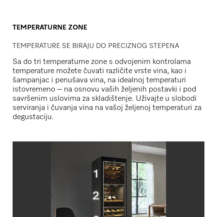
TEMPERATURNE ZONE
TEMPERATURE SE BIRAJU DO PRECIZNOG STEPENA
Sa do tri temperaturne zone s odvojenim kontrolama
temperature možete čuvati različite vrste vina, kao i
šampanjac i penušava vina, na idealnoj temperaturi
istovremeno – na osnovu vaših željenih postavki i pod
savršenim uslovima za skladištenje. Uživajte u slobodi
serviranja i čuvanja vina na vašoj željenoj temperaturi za
degustaciju.