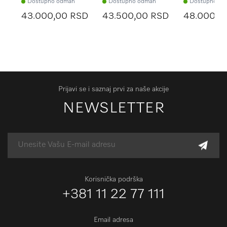
Dostupno odmah
Dostupno odmah
Dostupno od
kućnih ljubimaca
dizajnu
43.000,00 RSD
43.500,00 RSD
48.000,0
Prijavi se i saznaj prvi za naše akcije
NEWSLETTER
Korisnička podrška
+381 11 22 77 111
Email adresa