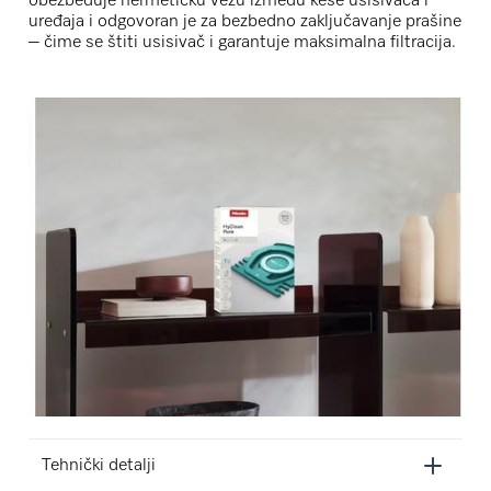
obezbeđuje hermetičku vezu između kese usisivača i
uređaja i odgovoran je za bezbedno zaključavanje prašine
– čime se štiti usisivač i garantuje maksimalna filtracija.
Tehnički detalji