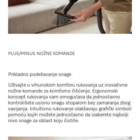
PLUS/MINUS NOŽNE KOMANDE
Prikladno podešavanje snage
Uživajte u vrhunskom komforu rukovanja uz inovativne
nožne komande za komforno čišćenje. Ergonomski
koncept rukovanja vam omogućava da jednostavno
kontrolišete usisnu snagu stopalom bez zamaranja zbog
savijanja. Intuitivno rukovanje olakšavaju grafički simboli
pomoću kojih možete jednostavno da izaberete najbolji
nivo snage za oblast koju čistite.