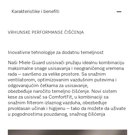
Karakteristike i benefiti
VRHUNSKE PERFORMANSE ČIŠĆENJA
Inovativne tehnologije za dodatnu temeljnost
Naši Miele Guard usisivači pružaju idealnu kombinaciju
maksimalne snage usisavanja i neograničenog vremena
rada – savršeno za velike prostore. Sa snažnim
ventilatorom, optimizovanim vazdušnim putevima i
odgovarajućim četkama za usisavanje,
obezbeđuje naročito temeljno čišćenje. Novi sistem
kese za usisivač sa ComfortFit, u kombinaciji sa
snažnim filterom izlaznog vazduha, obezbeđuje
prvoklasan učinak i higijenu – tako da možete da uživate
u pogodnostima pouzdanog, snažnog čišćenja