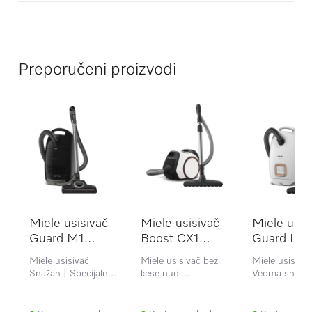
Preporučeni proizvodi
Miele usisivač
Miele usisivač
Miele usis
Guard M1
Boost CX1
Guard L1
Cat&Dog
Parquet
Parquet
Miele usisivač
Miele usisivač bez
Miele usisivač
ObsidianBlack
PowerLine
BrilantWhi
Snažan | Specijalni
kese nudi
Veoma snažan
dodatak za
maksimalnu snagu
DynamicDrive
uklanjanje dlaka |
usisavanja u
Pažljivo održa
Idealno za vlasnike
kompaktnom
tvrdih podova