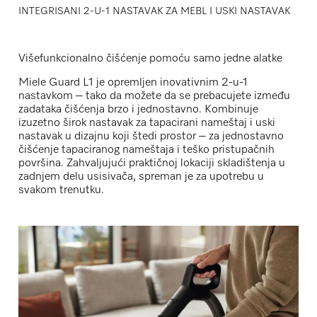
INTEGRISANI 2-U-1 NASTAVAK ZA MEBL I USKI NASTAVAK
Višefunkcionalno čišćenje pomoću samo jedne alatke
Miele Guard L1 je opremljen inovativnim 2-u-1
nastavkom – tako da možete da se prebacujete između
zadataka čišćenja brzo i jednostavno. Kombinuje
izuzetno širok nastavak za tapacirani nameštaj i uski
nastavak u dizajnu koji štedi prostor – za jednostavno
čišćenje tapaciranog nameštaja i teško pristupačnih
površina. Zahvaljujući praktičnoj lokaciji skladištenja u
zadnjem delu usisivača, spreman je za upotrebu u
svakom trenutku.