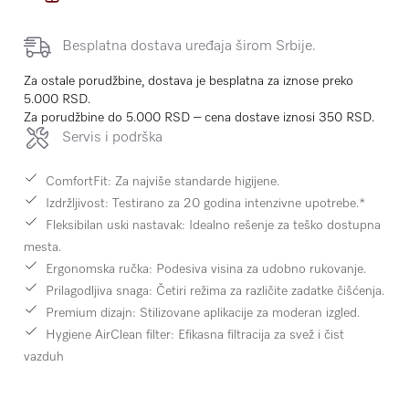
Besplatna dostava uređaja širom Srbije.
Za ostale porudžbine, dostava je besplatna za iznose preko
5.000 RSD.
Za porudžbine do 5.000 RSD – cena dostave iznosi 350 RSD.
Servis i podrška
ComfortFit:
Za najviše standarde higijene.
Izdržljivost:
Testirano za 20 godina intenzivne upotrebe.*
Fleksibilan uski nastavak:
Idealno rešenje za teško dostupna
mesta.
Ergonomska ručka:
Podesiva visina za udobno rukovanje.
Prilagodljiva snaga:
Četiri režima za različite zadatke čišćenja.
Premium dizajn:
Stilizovane aplikacije za moderan izgled.
Hygiene AirClean filter:
Efikasna filtracija za svež i čist
vazduh