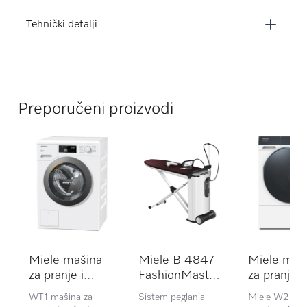
Tehnički detalji
Preporučeni proizvodi
Miele mašina
Miele B 4847
Miele maš
za pranje i
FashionMaster
za pranje 
sušenje veša
sistem za
WQ 1000
WT1 mašina za
Sistem peglanja
Miele W2 maš
WTD160 WCS
peglanje
Nova Editi