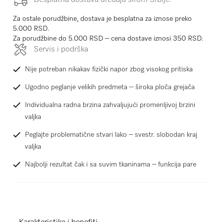
Za ostale porudžbine, dostava je besplatna za iznose preko
5.000 RSD.
Za porudžbine do 5.000 RSD – cena dostave iznosi 350 RSD.
Servis i podrška
Nije potreban nikakav fizički napor zbog visokog pritiska
Ugodno peglanje velikih predmeta – široka ploča grejača
Individualna radna brzina zahvaljujući promenljivoj brzini
valjka
Peglajte problematične stvari lako – svestr. slobodan kraj
valjka
Najbolji rezultat čak i sa suvim tkaninama – funkcija pare