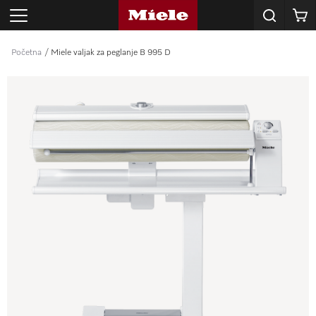
E-mail
Korpa
adresa
*
Početna
Miele valjak za peglanje B 995 D
SKU
proizvoda
*
POŠALJI