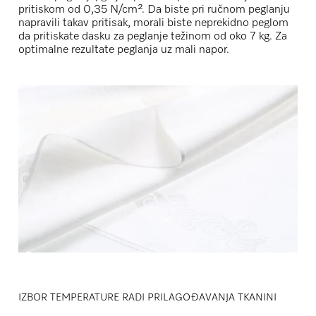
pritiskom od 0,35 N/cm². Da biste pri ručnom peglanju
napravili takav pritisak, morali biste neprekidno peglom
da pritiskate dasku za peglanje težinom od oko 7 kg. Za
optimalne rezultate peglanja uz mali napor.
IZBOR TEMPERATURE RADI PRILAGOĐAVANJA TKANINI