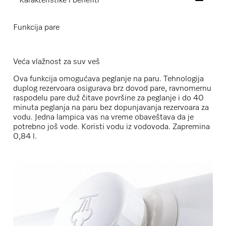
Karakteristike i benefiti
Funkcija pare
Veća vlažnost za suv veš
Ova funkcija omogućava peglanje na paru. Tehnologija
duplog rezervoara osigurava brz dovod pare, ravnomernu
raspodelu pare duž čitave površine za peglanje i do 40
minuta peglanja na paru bez dopunjavanja rezervoara za
vodu. Jedna lampica vas na vreme obaveštava da je
potrebno još vode. Koristi vodu iz vodovoda. Zapremina
0,84 l.