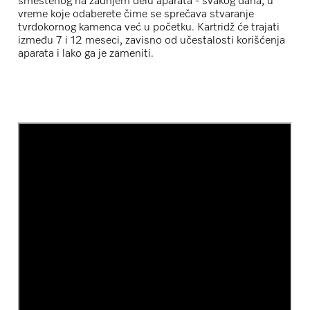
smeštenog na zadnjem delu aparata - svakog dana, u
vreme koje odaberete čime se sprečava stvaranje
tvrdokornog kamenca već u početku. Kartridž će trajati
između 7 i 12 meseci, zavisno od učestalosti korišćenja
aparata i lako ga je zameniti.