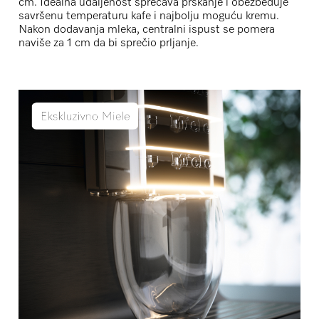
cm. Idealna udaljenost sprečava prskanje i obezbeđuje
savršenu temperaturu kafe i najbolju moguću kremu.
Nakon dodavanja mleka, centralni ispust se pomera
naviše za 1 cm da bi sprečio prljanje.