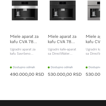
Miele aparat za
Miele aparat za
Miele apar
kafu CVA 7840
kafu CVA 7845
kafu CVA 
EDST/CLST
OBSW
GRGR
Ugradni aparat za
Ugradni kafe-aparat
Ugradni kafe-
kafu Savršeno
sa DirectWater
sa DirectWate
uklopljen dizajn uz
Savršeno uklopljen
Savršeno uklo
CoffeeSelect +
dizajn uz
dizajn uz
AutoDescale za
CoffeeSelect +
CoffeeSelect 
Dostupno odmah
Dostupno odmah
Dostupno od
najveće zahteve.
AutoDescale za
AutoDescale 
490.000,00 RSD
530.000,00 RSD
530.000,
najveće zahteve.
najveće zahte