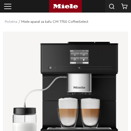
E-mail
Korpa
adresa
*
Početna
Miele aparat za kafu CM 7750 CoffeeSelect
SKU
proizvoda
*
POŠALJI