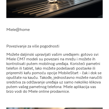
Miele@home
Povezivanje za više pogodnosti
Možete daljinski upravljati vašim uređajem: gotovo svi
Miele CM7 modeli su povezani na mrežu i možete ih
kontrolisati putem mobilnog uređaja. Koristeći pametni
telefon ili tablet, lako možete podešavati postavke ili
pripremiti kafu pomoću opcije MobileStart - čak i dok se
opuštate na kauču. Takođe, jednostavno možete naručiti
sredstva za održavanje uređaja uz samo nekoliko klikova
putem vašeg pametnog telefona: Miele aplikacija vas
brzo vodi do Miele online prodavnice.