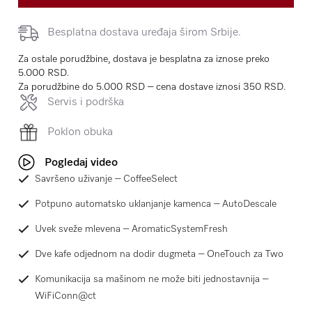
Besplatna dostava uređaja širom Srbije.
Za ostale porudžbine, dostava je besplatna za iznose preko
5.000 RSD.
Za porudžbine do 5.000 RSD – cena dostave iznosi 350 RSD.
Servis i podrška
Poklon obuka
Pogledaj video
Savršeno uživanje – CoffeeSelect
Potpuno automatsko uklanjanje kamenca – AutoDescale
Uvek sveže mlevena – AromaticSystemFresh
Dve kafe odjednom na dodir dugmeta – OneTouch za Two
Komunikacija sa mašinom ne može biti jednostavnija –
WiFiConn@ct