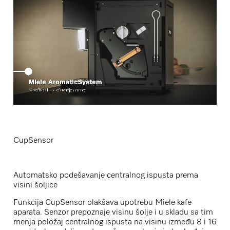
CupSensor
Automatsko podešavanje centralnog ispusta prema
visini šoljice
Funkcija CupSensor olakšava upotrebu Miele kafe
aparata. Senzor prepoznaje visinu šolje i u skladu sa tim
menja položaj centralnog ispusta na visinu između 8 i 16