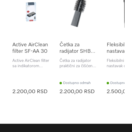
Active AirClean
Četka za
Fleksibilni 
filter SF-AA 30
radijator SHB
nastavak 
30
cm
Active AirClean filter
Četka za radijator
Fleksibilni usk
sa indikatorom
praktični za čišćenje
nastavak od 
TimeStrip® pomaže
oblasti koje je teško
mm za model
filtriranje neprijatnih
dohvatiti.
usisivača Trifle
mirisa
Duoflex.
Dostupno odmah
Dostupno od
2.200,00 RSD
2.200,00 RSD
2.500,00