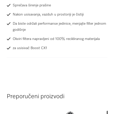
Sprečava širenje prašine
Nakon usisavanja, vazduh u prostoriji je čistiji
Da biste održali performanse jedinice, menjajte filter jednom
godišnje
Okviri filtera napravljeni od 100% recikliranog materijala
za usisivač Boost CX1
Preporučeni proizvodi